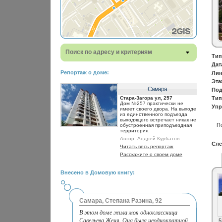
Поиск по адресу и критериям
Тип
Дат
Репортаж о доме:
Лин
Эта
Самара
Под
Стара-Загора ул, 257
Тип
Дом №257 практически не
Упр
имеет своего двора. На выходе
из единственного подъезда
выходящего встречает никак не
П
обустроенная приподъездная
территория.
Автор:
Андрей Курбатов
Сле
Читать весь репортаж
Расскажите о своем доме
Внесено в Домовую книгу:
Самара, Степана Разина, 92
В этом доме жила моя одноклассница
Савельева Женя. Она была неоднократной
5