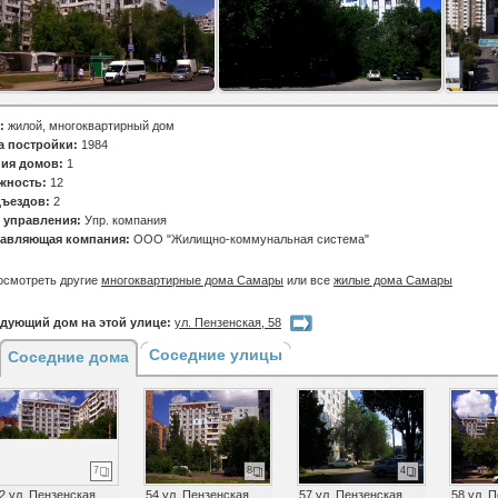
:
жилой, многоквартирный дом
а постройки:
1984
ия домов:
1
жность:
12
ъездов:
2
 управления:
Упр. компания
авляющая компания:
ООО "Жилищно-коммунальная система"
осмотреть другие
многоквартирные дома Самары
или все
жилые дома Самары
дующий дом на этой улице:
ул. Пензенская, 58
Соседние улицы
Соседние дома
7
8
4
2 ул. Пензенская
54 ул. Пензенская
57 ул. Пензенская
58 ул. 