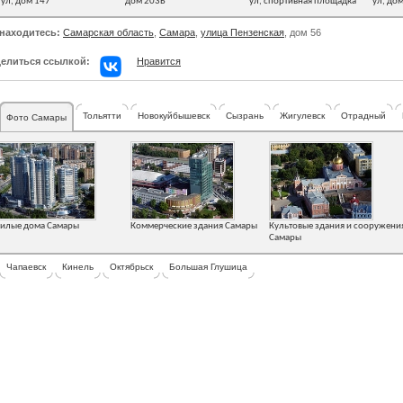
ул, дом 147
дом 203Б
ул, спортивная площадка
ул, до
находитесь:
Самарская область
,
Самара
,
улица Пензенская
, дом 56
елиться ссылкой:
Нравится
Тольятти
Новокуйбышевск
Сызрань
Жигулевск
Отрадный
Фото Самары
илые дома Самары
Коммерческие здания Самары
Культовые здания и сооружени
Самары
Чапаевск
Кинель
Октябрьск
Большая Глушица