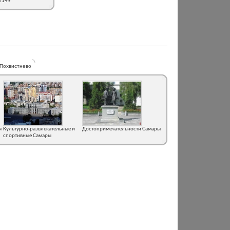
м 149
Похвистнево
я
Культурно-развлекательные и
Достопримечательности Самары
спортивные Самары