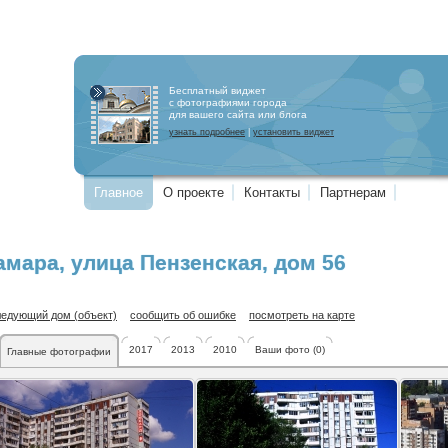
Бесплатный виджет
с фотографиями города
для вашего сайта или блога
узнать подробнее
|
установить виджет
Главное
О проекте
Контакты
Партнерам
амара
,
улица Пензенская
, дом 56
ледующий дом (объект)
сообщить об ошибке
посмотреть на карте
2017
2013
2010
Ваши фото (0)
Главные фотографии