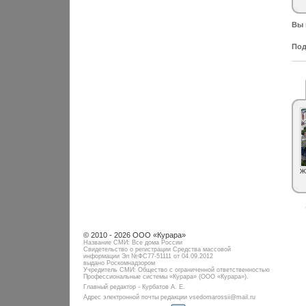
Вы 
Под
Ж
© 2010 - 2026 ООО «Курара»
Название СМИ: Все дома России
Свидетельство о регистрации Средства массовой
информации Эл №ФC77-51111 от 04.09.2012
выдано Роскомнадзором
Учредитель СМИ: Общество с ограниченной ответственностью
Профессиональные системы «Курара» (ООО «Курара»).
Главный редактор - Курбатов А. Е.
Адрес электронной почты редакции vsedomarossii@mail.ru