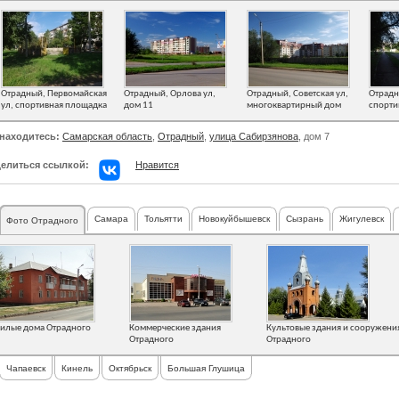
Отрадный, Первомайская
Отрадный, Орлова ул,
Отрадный, Советская ул,
Отрадн
ул, спортивная площадка
дом 11
многоквартирный дом
спорти
находитесь:
Самарская область
,
Отрадный
,
улица Сабирзянова
, дом 7
елиться ссылкой:
Нравится
Самара
Тольятти
Новокуйбышевск
Сызрань
Жигулевск
Фото Отрадного
илые дома Отрадного
Коммерческие здания
Культовые здания и сооружени
Отрадного
Отрадного
Чапаевск
Кинель
Октябрьск
Большая Глушица