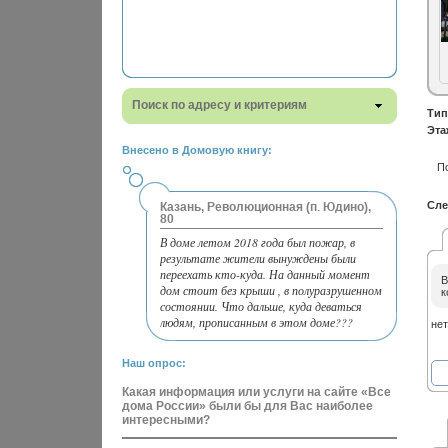
Поиск по адресу и критериям
Тип
Эта
Внесено в Домовую книгу:
П
Сле
Казань, Революционная (п. Юдино),
80
В доме летом 2018 года был пожар, в
результате жители вынуждены были
переехать кто-куда. На данный момент
В
дом стоит без крыши , в полуразрушенном
к
состоянии. Что дальше, куда деваться
людям, прописанным в этом доме???
нет
Наш опрос:
Какая информация или услуги на сайте «Все
дома России» были бы для Вас наиболее
интересными?