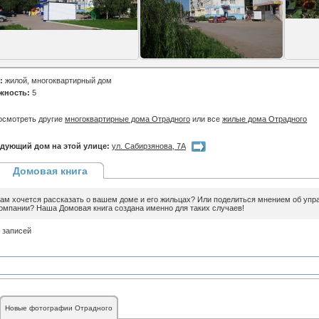
:
жилой, многоквартирный дом
жность:
5
осмотреть другие
многоквартирные дома Отрадного
или все
жилые дома Отрадного
дующий дом на этой улице:
ул. Сабирзянова, 7А
Домовая книга
ам хочется рассказать о вашем доме и его жильцах? Или поделиться мнением об уп
омпании? Наша Домовая книга создана именно для таких случаев!
 записей
Новые фотографии Отрадного