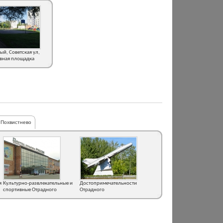
ый, Советская ул,
вная площадка
Похвистнево
я
Культурно-развлекательные и
Достопримечательности
спортивные Отрадного
Отрадного