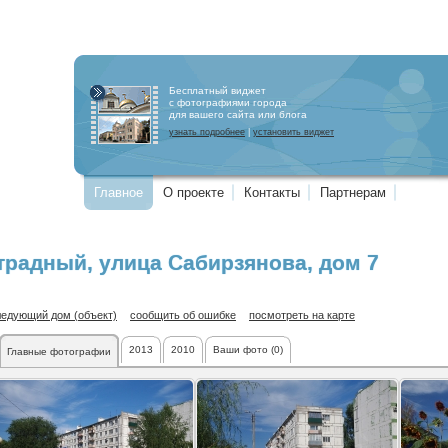
Бесплатный виджет
с фотографиями города
для вашего сайта или блога
узнать подробнее
|
установить виджет
Главное
О проекте
Контакты
Партнерам
традный
,
улица Сабирзянова
, дом 7
ледующий дом (объект)
сообщить об ошибке
посмотреть на карте
2013
2010
Ваши фото (0)
Главные фотографии